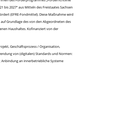
hmen des Förderprogrammes „Förderrichtlinie
21 bis 2027“ aus Mitteln des Freistaates Sachsen
ördert (EFRE-Fondmittel). Diese Maßnahme wird
el auf Grundlage des von den Abgeordneten des
enen Haushaltes. Kofinanziert von der
rojekt, Geschäftsprozess / Organisation,
ndung von (digitalen) Standards und Normen:
t Anbindung an innerbetriebliche Systeme