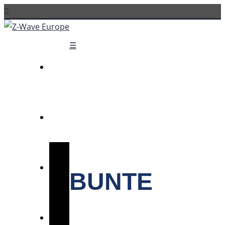
☰
BUNTE