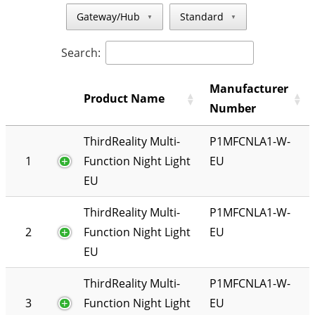
Gateway/Hub
Standard
▼
▼
Search:
Manufacturer
Product Name
Number
ThirdReality Multi-
P1MFCNLA1-W-
1
Function Night Light
EU
EU
ThirdReality Multi-
P1MFCNLA1-W-
2
Function Night Light
EU
EU
ThirdReality Multi-
P1MFCNLA1-W-
3
Function Night Light
EU